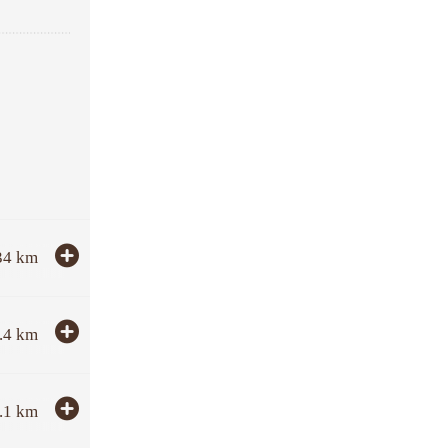
34
km
.4
km
.1
km