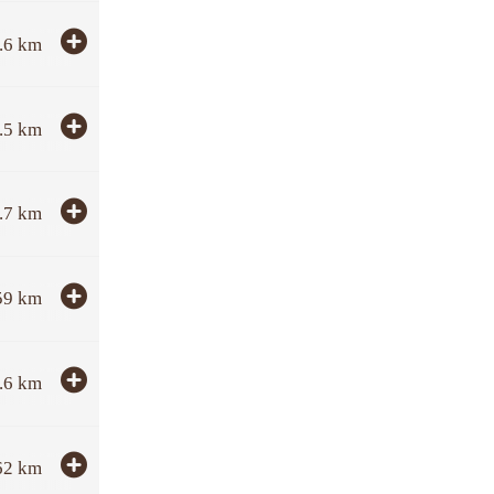
.6
km
.5
km
.7
km
59
km
.6
km
62
km