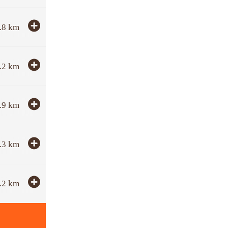
.8
km
.2
km
.9
km
.3
km
.2
km