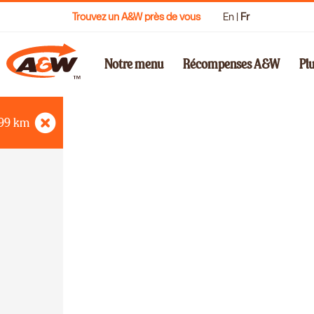
Trouvez un A&W près de vous
En
|
Fr
Notre menu
Récompenses A&W
Pl
99
km