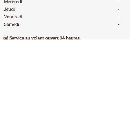
Mercredi
-
Jeudi
-
Vendredi
-
Samedi
-
Service au volant ouvert 24 heures.
Coordonnées
Postuler
514 388-8359
DE SAVOUREUSES NOUVELLES
D’A&W DANS VOTRE BOÎTE DE RÉCEPTION
Inscrivez-vous à notre liste d’envoi.
240A Erie Street South
Fermé
234
km