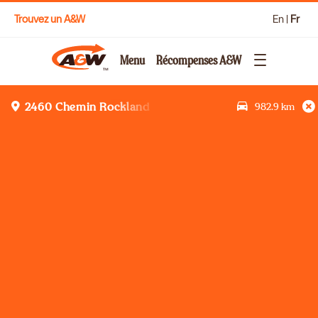
Trouvez un A&W
En
|
Fr
Menu
Récompenses A&W
982.9
km
2460 Chemin Rockland