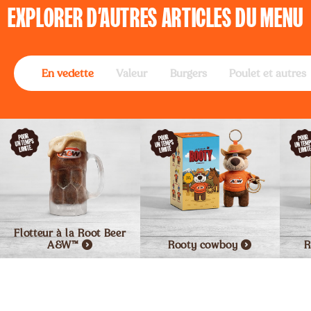
EXPLORER
D’AUTRES ARTICLES DU MENU
En vedette
Valeur
Burgers
Poulet et autres
Flotteur à la Root Beer
A&W™
Rooty
cowboy
R