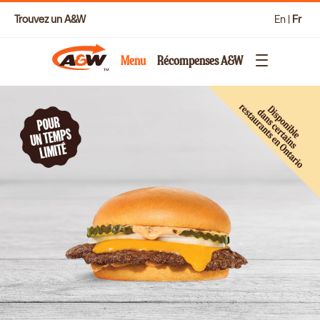
Trouvez un A&W
En
|
Fr
Menu
Récompenses A&W