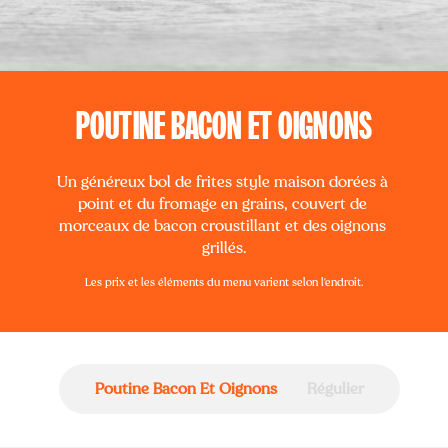
POUTINE BACON ET OIGNONS
Un généreux bol de frites style maison dorées à 
point et du fromage en grains, couvert de 
morceaux de bacon croustillant et des oignons 
grillés.
Les prix et les éléments du menu varient selon l'endroit.
Poutine Bacon Et Oignons
Régulier