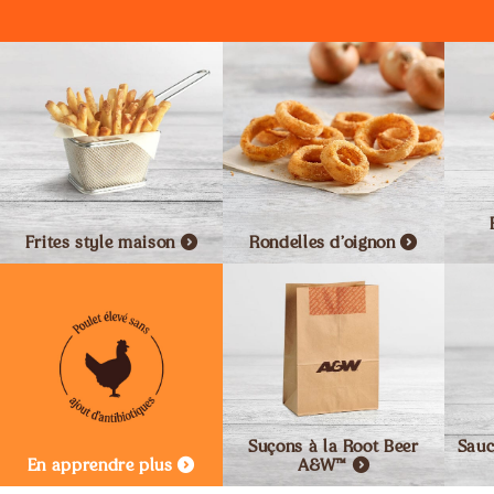
Frites style
maison
Rondelles
d’oignon
Suçons à la Root Beer
Sauc
En apprendre plus
A&W™