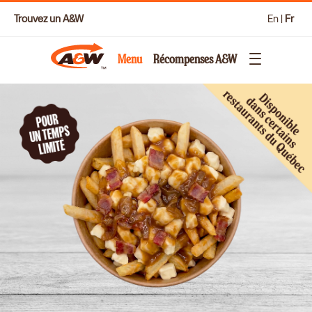
Trouvez un A&W
En
|
Fr
Menu
Récompenses A&W