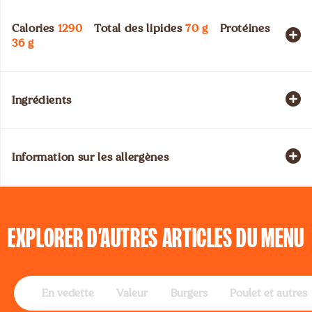
Calories
1290
Total des lipides
70
g
Protéines
36
g
Ingrédients
Information sur les allergènes
EXPLORER
D’AUTRES ARTICLES DU MENU
En vedette
Valeur
Burgers
Poulet et autres