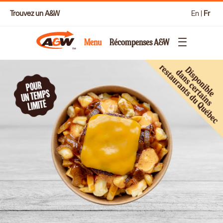
Trouvez un A&W
En
|
Fr
Menu
Récompenses A&W