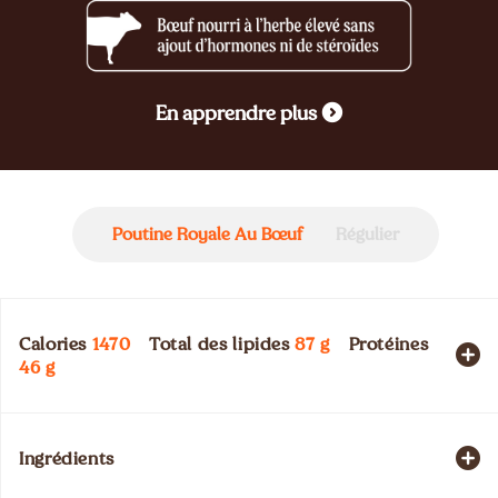
En apprendre plus
Poutine Royale Au Bœuf
Régulier
Calories
1470
Total des lipides
87
g
Protéines
46
g
Ingrédients